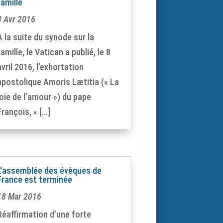
famille
8 Avr 2016
A la suite du synode sur la
famille, le Vatican a publié, le 8
avril 2016, l’exhortation
apostolique Amoris Lætitia (« La
joie de l’amour ») du pape
François, « […]
L'assemblée des évêques de
France est terminée
18 Mar 2016
Réaffirmation d’une forte