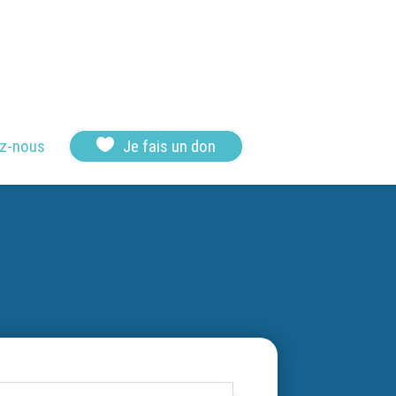

z-nous
Je fais un don