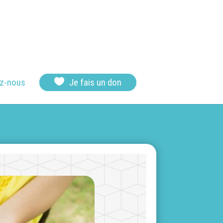

z-nous
Je fais un don