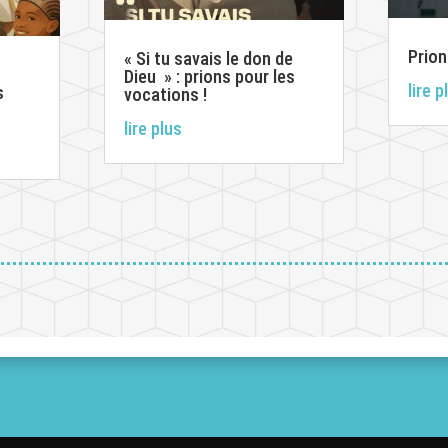
Prion
« Si tu savais le don de
Dieu » : prions pour les
lire p
s
vocations !
lire plus