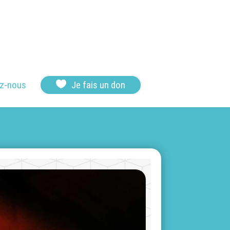

z-nous
Je fais un don