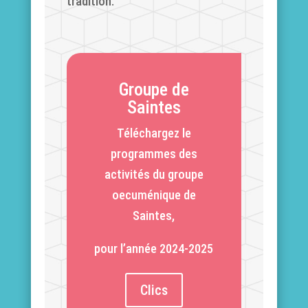
tradition.
Groupe de
Saintes
Téléchargez le
programmes des
activités du groupe
oecuménique de
Saintes,
pour l’année 2024-2025
Clics