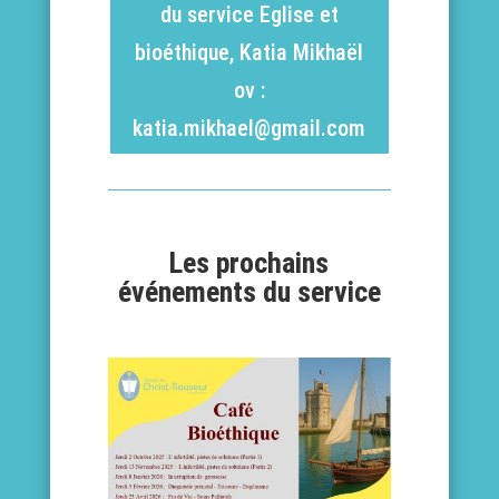
du service Eglise et
bioéthique, Katia Mikhaël
ov :
katia.mikhael@gmail.com
Les prochains
événements du service