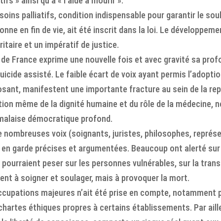
fs » ainsi qu’à « l’aide à mourir ».
soins palliatifs, condition indispensable pour garantir le so
e en fin de vie, ait été inscrit dans la loi. Le développeme
itaire et un impératif de justice.
e France exprime une nouvelle fois et avec gravité sa profo
 suicide assisté. Le faible écart de voix ayant permis l’adopt
sant, manifestent une importante fracture au sein de la rep
tion même de la dignité humaine et du rôle de la médecine, n
n malaise démocratique profond.
 nombreuses voix (soignants, juristes, philosophes, représen
en garde précises et argumentées. Beaucoup ont alerté sur l
i pourraient peser sur les personnes vulnérables, sur la tran
t à soigner et soulager, mais à provoquer la mort.
ccupations majeures n’ait été prise en compte, notamment p
hartes éthiques propres à certains établissements. Par ailleu