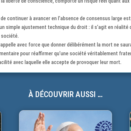
à la liberté de conscience, comporte un risque réel quant aux
oix de continuer à avancer en l’absence de consensus large 
d’un simple ajustement technique du droit : il s’agit en réali
 société.
ppelle avec force que donner délibérément la mort ne saura
mentaire pour réaffirmer qu’une société véritablement frater
facilité avec laquelle elle accepte de provoquer leur mort.
À DÉCOUVRIR AUSSI …