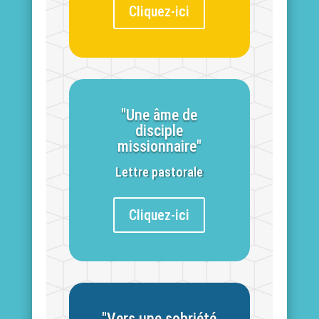
Cliquez-ici
"Une âme de
disciple
missionnaire"
Lettre pastorale
Cliquez-ici
"Vers une sobriété