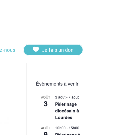

z-nous
Je fais un don
Évènements à venir
3 août
-
7 août
AOÛT
3
Pèlerinage
diocésain à
Lourdes
10h00
-
15h00
AOÛT
9
Pèlerinage à