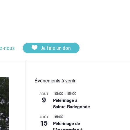

z-nous
Je fais un don
Évènements à venir
10h00
-
15h00
AOÛT
9
Pèlerinage à
Sainte-Radegonde
18h00
AOÛT
15
Pèlerinage de
l’Assomption à