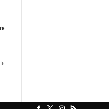
re
 le