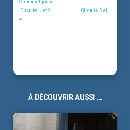
Comment jouer
:
Circuits 1 et 2
Circuits 3 et
4
À DÉCOUVRIR AUSSI …