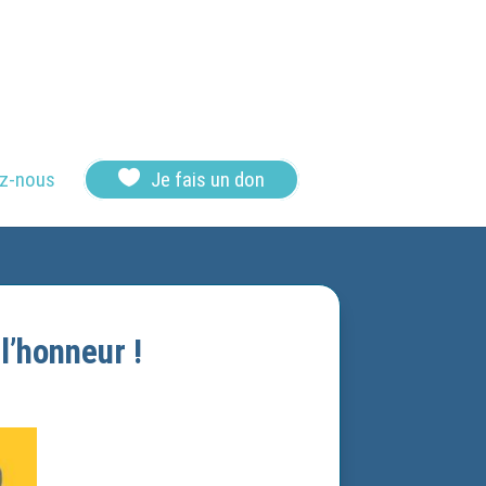

z-nous
Je fais un don
l’honneur !