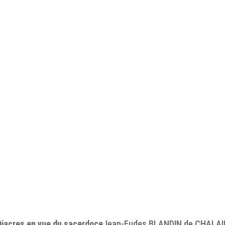
Diacres en vue du sacerdoce
Jean-Eudes BLANDIN de CHALAI