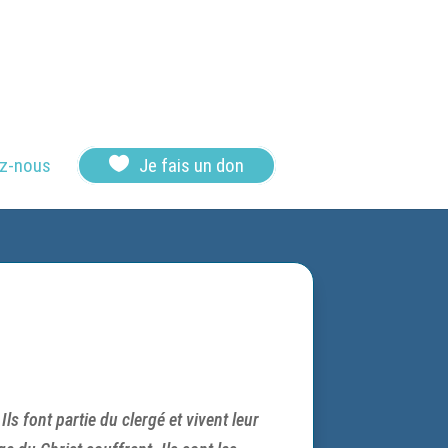

z-nous
Je fais un don
ls font partie du clergé et vivent leur