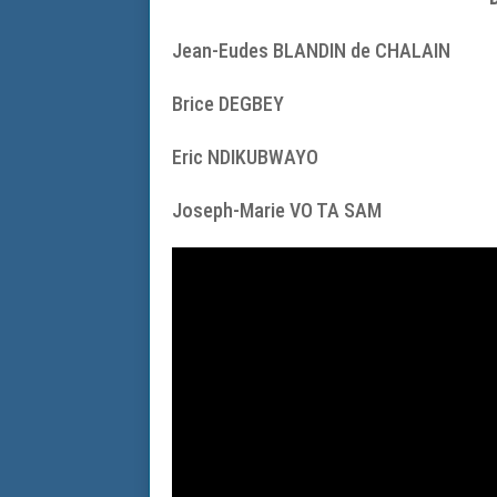
Jean-Eudes BLANDIN de CHALAIN
Brice DEGBEY
Eric NDIKUBWAYO
Joseph-Marie VO TA SAM