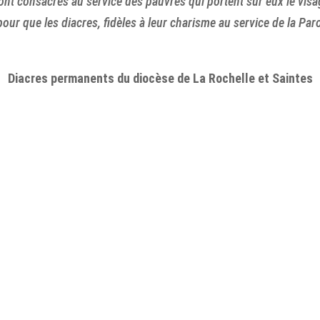
 sont consacrés au service des pauvres qui portent sur eux le visa
pour que les diacres, fidèles à leur charisme au service de la Par
Diacres permanents du diocèse de La Rochelle et Saintes