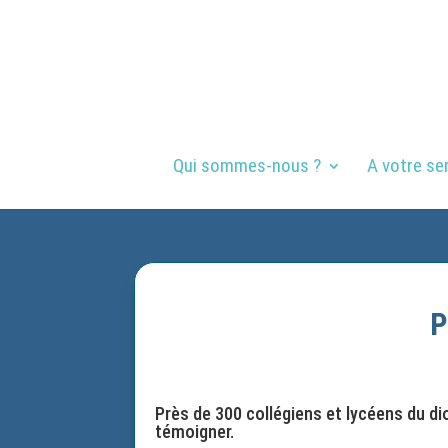
Qui sommes-nous ?
A votre se
P
Près de 300 collégiens et lycéens du di
témoigner.