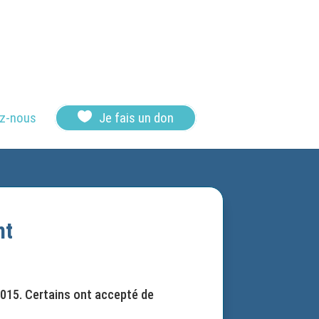

z-nous
Je fais un don
nt
2015. Certains ont accepté de