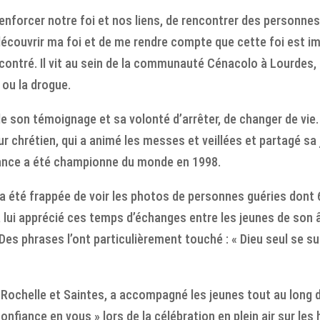
renforcer notre foi et nos liens, de rencontrer des personne
découvrir ma foi et de me rendre compte que cette foi est im
encontré. Il vit au sein de la communauté Cénacolo à Lourd
 ou la drogue.
 de son témoignage et sa volonté d’arrêter, de changer de vie.
r chrétien, qui a animé les messes et veillées et partagé sa j
 France a été championne du monde en 1998.
e a été frappée de voir les photos de personnes guéries dont
 lui apprécié ces temps d’échanges entre les jeunes de son âge
 Des phrases l’ont particulièrement touché : « Dieu seul se s
ochelle et Saintes, a accompagné les jeunes tout au long du 
confiance en vous » lors de la célébration en plein air sur l