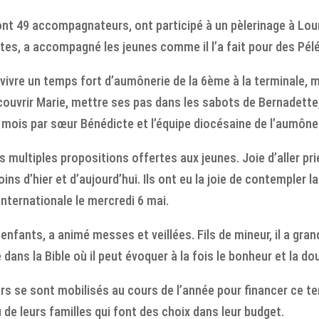
ont 49 accompagnateurs, ont participé à un pèlerinage à Lo
tes, a accompagné les jeunes comme il l’a fait pour des Pél
n, vivre un temps fort d’aumônerie de la 6ème à la terminale
couvrir Marie, mettre ses pas dans les sabots de Bernadette,
mois par sœur Bénédicte et l’équipe diocésaine de l’aumôner
s multiples propositions offertes aux jeunes. Joie d’aller pri
ns d’hier et d’aujourd’hui. Ils ont eu la joie de contempler l
internationale le mercredi 6 mai.
nfants, a animé messes et veillées. Fils de mineur, il a grand
ns la Bible où il peut évoquer à la fois le bonheur et la dou
se sont mobilisés au cours de l’année pour financer ce tem
 de leurs familles qui font des choix dans leur budget.