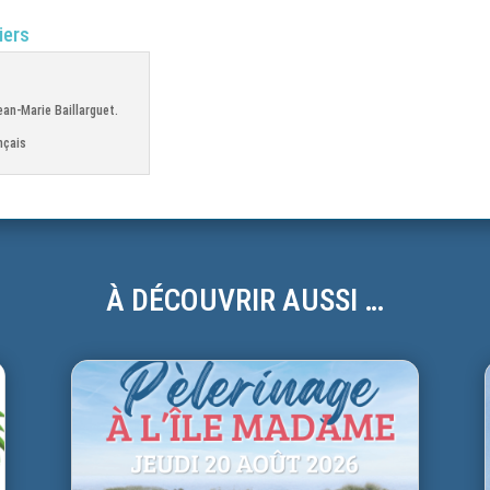
iers
an-Marie Baillarguet.
nçais
À DÉCOUVRIR AUSSI …