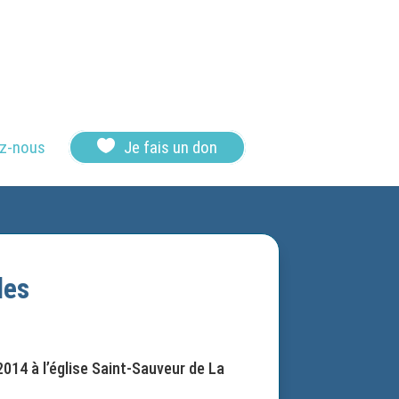

z-nous
Je fais un don
les
014 à l’église Saint-Sauveur de La