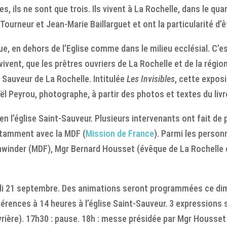
, ils ne sont que trois. Ils vivent à La Rochelle, dans le quart
ourneur et Jean-Marie Baillarguet et ont la particularité d’ê
e, en dehors de l’Eglise comme dans le milieu ecclésial. C’es
 vivent, que les prêtres ouvriers de La Rochelle et de la rég
t Sauveur de La Rochelle. Intitulée
Les Invisibles
, cette expos
oël Peyrou, photographe, à partir des photos et textes du li
n en l’église Saint-Sauveur. Plusieurs intervenants ont fait de
otamment avec la MDF (
Mission de France
). Parmi les person
nwinder (MDF), Mgr Bernard Housset (évêque de La Rochelle 
medi 21 septembre. Des animations seront programmées ce d
ences à 14 heures à l’église Saint-Sauveur. 3 expressions so
uvrière). 17h30 : pause. 18h : messe présidée par Mgr Housset