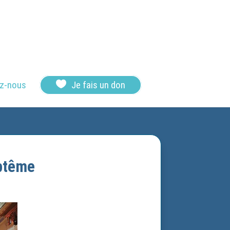

z-nous
Je fais un don
aptême