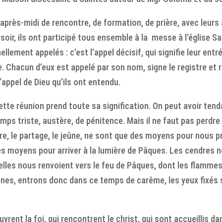
n après-midi de rencontre, de formation, de prière, avec leu
soir, ils ont participé tous ensemble à la messe à l’église Sa
llement appelés : c’est l’appel décisif, qui signifie leur entr
e. C
hacun d’eux est appelé par son nom, signe le registre et 
’appel de Dieu qu’ils ont entendu.
tte réunion prend toute sa signification. On peut avoir tend
 triste, austère, de pénitence. Mais il ne faut pas perdre 
re, le partage, le jeûne, ne sont que des moyens pour nous pré
 moyens pour arriver à la lumière de Pâques. Les cendres n
elles nous renvoient vers le feu de Pâques, dont les flamme
nes, entrons donc dans ce temps de carême, les yeux fixés s
vrent la foi, qui rencontrent le christ, qui sont accueillis da