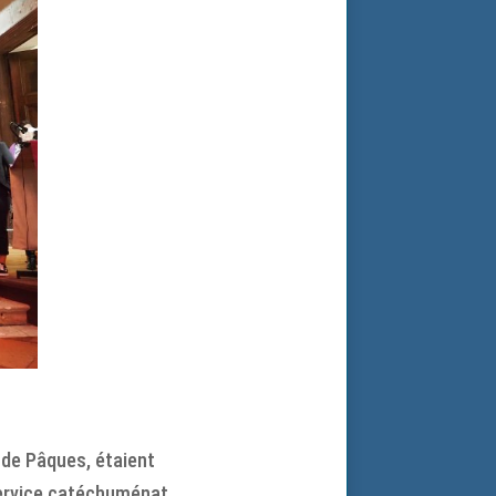
 de Pâques, étaient
service catéchuménat.