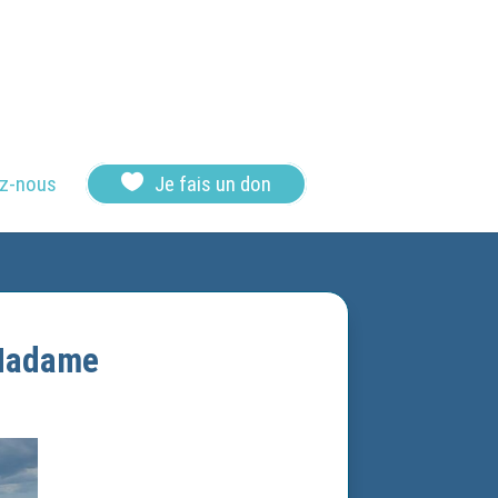

z-nous
Je fais un don
 Madame