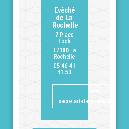
Evêché
de La
Rochelle
7 Place
Foch
17000 La
Rochelle
05 46 41
41 53
Mail :
secretariateveque@diocese17