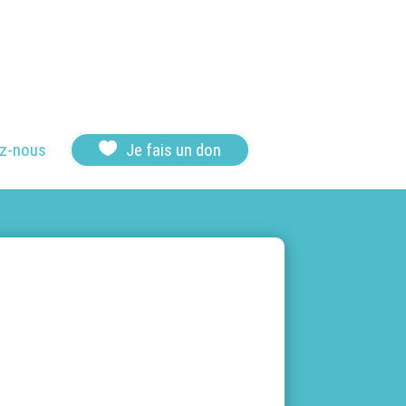

z-nous
Je fais un don