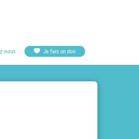

z-nous
Je fais un don