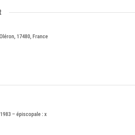
t
Oléron, 17480, France
 1983 – épiscopale : x