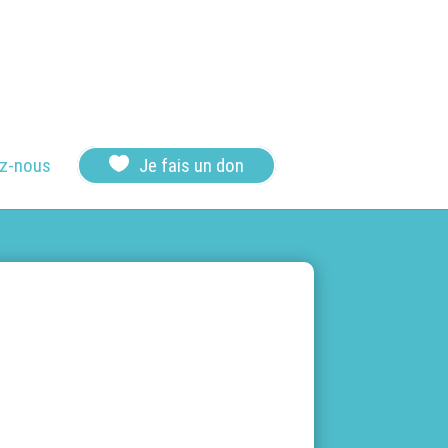

z-nous
Je fais un don