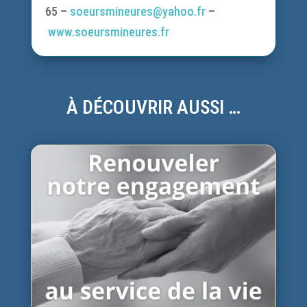
65 –
soeursmineures@yahoo.fr
–
www.soeursmineures.fr
À DÉCOUVRIR AUSSI …