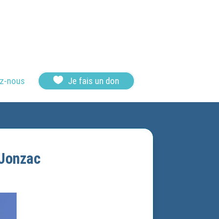

z-nous
Je fais un don
 Jonzac