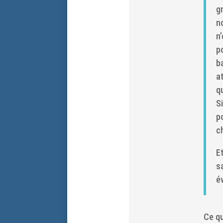
g
n
n
p
b
at
q
S
p
c
E
s
é
Ce qu