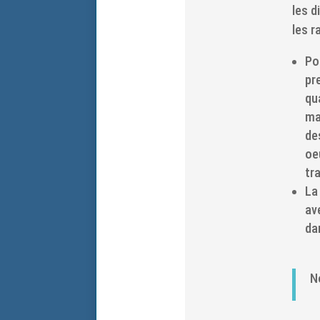
les d
les r
Po
pr
qua
ma
de
oe
tr
La
av
da
N