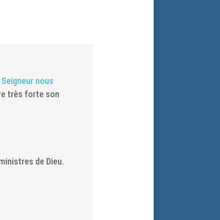
u Seigneur nous
re très forte son
inistres de Dieu.