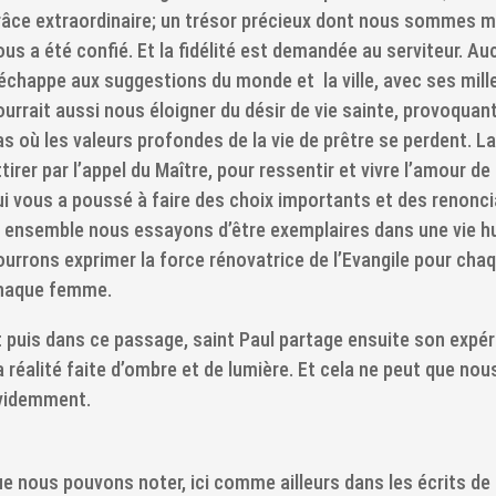
râce extraordinaire; un trésor précieux dont nous sommes mi
ous a été confié. Et la fidélité est demandée au serviteur. A
’échappe aux suggestions du monde et la ville, avec ses mill
ourrait aussi nous éloigner du désir de vie sainte, provoquant
as où les valeurs profondes de la vie de prêtre se perdent. 
tirer par l’appel du Maître, pour ressentir et vivre l’amour de
ui vous a poussé à faire des choix importants et des renonc
i ensemble nous essayons d’être exemplaires dans une vie h
ourrons exprimer la force rénovatrice de l’Evangile pour ch
haque femme.
t puis dans ce passage, saint Paul partage ensuite son expé
a réalité faite d’ombre et de lumière. Et cela ne peut que nou
videmment.
e nous pouvons noter, ici comme ailleurs dans les écrits de 