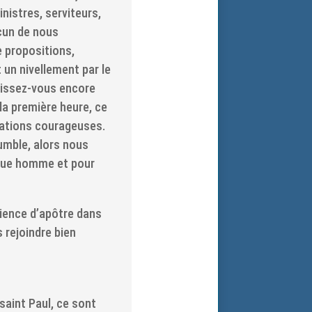
nistres, serviteurs,
ucun de nous
e propositions,
 un nivellement par le
Laissez-vous encore
 la première heure, ce
iations courageuses.
umble, alors nous
aque homme et pour
rience d’apôtre dans
s rejoindre bien
saint Paul, ce sont