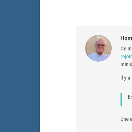
Homé
Ce ma
rejoi
minis
Il y 
E
Une a