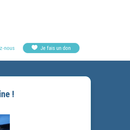

z-nous
Je fais un don
ne !