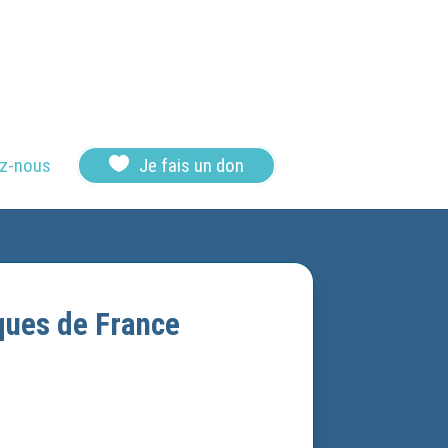

z-nous
Je fais un don
ques de France