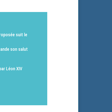
roposée suit le
mande son salut
par Léon XIV