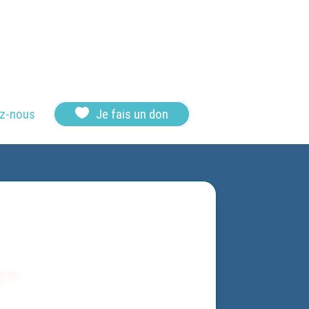

z-nous
Je fais un don