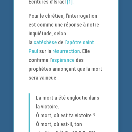
Écritures d’Israël
[1]
.
Pour le chrétien, l’interrogation
est comme une réponse à notre
inquiétude, selon
la
catéchèse
de
l’apôtre saint
Paul
sur la
résurrection
. Elle
confirme l’
espérance
des
prophètes annonçant que la mort
sera vaincue :
La mort a été engloutie dans
la victoire.
Ô mort, où est ta victoire ?
Ô mort, où est-il, ton