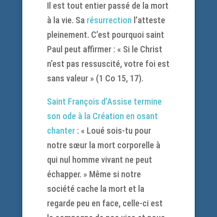
Il est tout entier passé de la mort
à la vie. Sa
résurrection
l’atteste
pleinement. C’est pourquoi saint
Paul peut affirmer : « Si le Christ
n’est pas ressuscité, votre foi est
sans valeur » (1 Co 15, 17).
Saint François d’Assise termine
son ode à la Création en osant
chanter
: « Loué sois-tu pour
notre sœur la mort corporelle à
qui nul homme vivant ne peut
échapper. » Même si notre
société cache la mort et la
regarde peu en face, celle-ci est