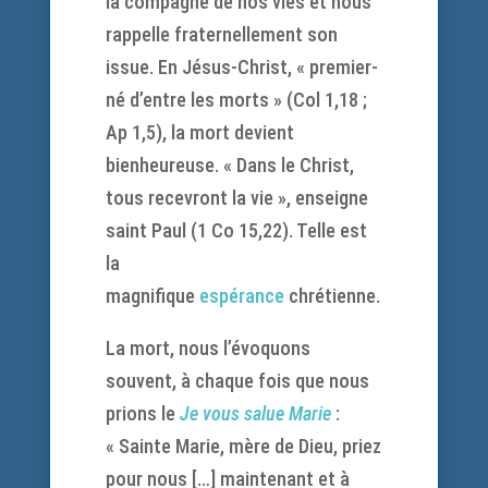
la compagne de nos vies et nous
rappelle fraternellement son
issue. En Jésus-Christ, « premier-
né d’entre les morts » (Col 1,18 ;
Ap 1,5), la mort devient
bienheureuse. « Dans le Christ,
tous recevront la vie », enseigne
saint Paul (1 Co 15,22). Telle est
la
magnifique
espérance
chrétienne.
La mort, nous l’évoquons
souvent, à chaque fois que nous
prions le
Je vous salue Marie
:
« Sainte Marie, mère de Dieu, priez
pour nous […] maintenant et à