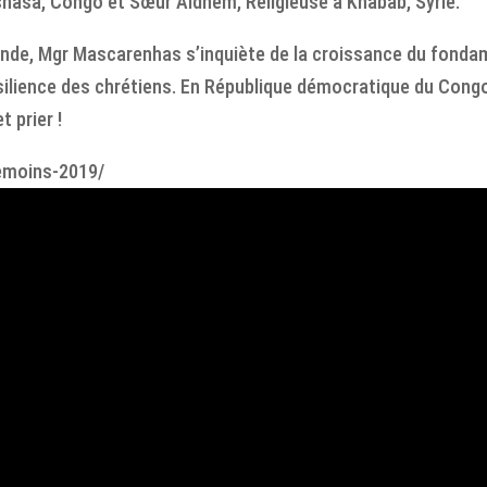
hasa, Congo et Sœur Aldhem, Religieuse à Khabab, Syrie.
Inde, Mgr Mascarenhas s’inquiète de la croissance du fonda
ésilience des chrétiens. En République démocratique du Con
t prier !
temoins-2019/