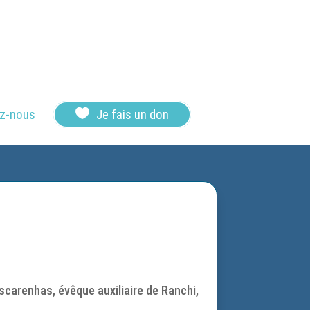

z-nous
Je fais un don
carenhas, évêque auxiliaire de Ranchi,