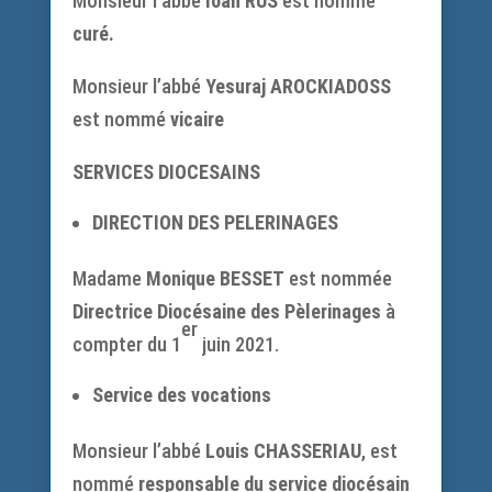
Monsieur l’abbé
Ioan RUS
est nommé
curé.
Monsieur l’abbé
Yesuraj AROCKIADOSS
est nommé
vicaire
SERVICES DIOCESAINS
DIRECTION DES PELERINAGES
Madame
Monique BESSET
est nommée
Directrice
Diocésaine des Pèlerinages
à
er
compter du 1
juin 2021.
Service des vocations
Monsieur l’abbé
Louis CHASSERIAU
, est
nommé
responsable du service diocésain