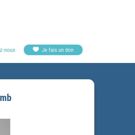

z-nous
Je fais un don
omb