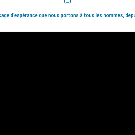
(…)
ssage d’espérance que nous portons à tous les hommes, depui