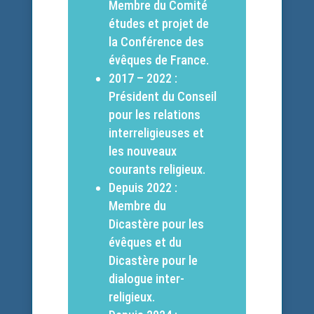
Membre du Comité
études et projet de
la Conférence des
évêques de France.
2017 – 2022 :
Président du Conseil
pour les relations
interreligieuses et
les nouveaux
courants religieux.
Depuis 2022 :
Membre du
Dicastère pour les
évêques et du
Dicastère pour le
dialogue inter-
religieux.