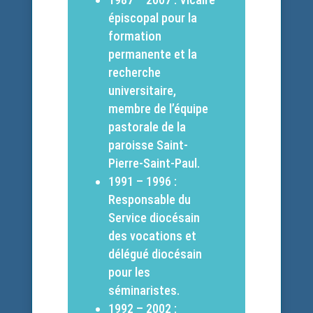
épiscopal pour la
formation
permanente et la
recherche
universitaire,
membre de l’équipe
pastorale de la
paroisse Saint-
Pierre-Saint-Paul.
1991 – 1996 :
Responsable du
Service diocésain
des vocations et
délégué diocésain
pour les
séminaristes.
1992 – 2002 :