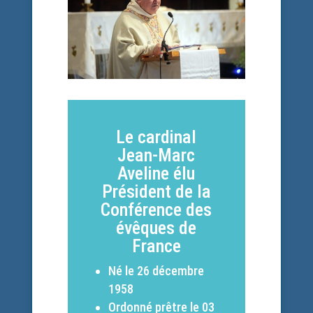
Le cardinal
Jean-Marc
Aveline élu
Président de la
Conférence des
évêques de
France
Né le 26 décembre
1958
Ordonné prêtre le 03