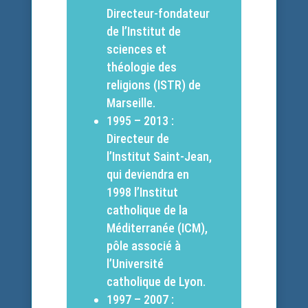
Directeur-fondateur
de l’Institut de
sciences et
théologie des
religions (ISTR) de
Marseille.
1995 – 2013 :
Directeur de
l’Institut Saint-Jean,
qui deviendra en
1998 l’Institut
catholique de la
Méditerranée (ICM),
pôle associé à
l’Université
catholique de Lyon.
1997 – 2007 :