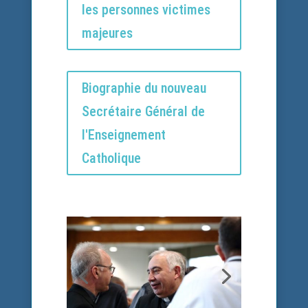
les personnes victimes
majeures
Biographie du nouveau
Secrétaire Général de
l'Enseignement
Catholique