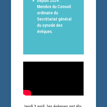
Depuis 2024 :
Membre du Conseil
ordinaire du
Secrétariat général
du synode des
évêques.
Jeudi 3 avril, les évêques ont élu