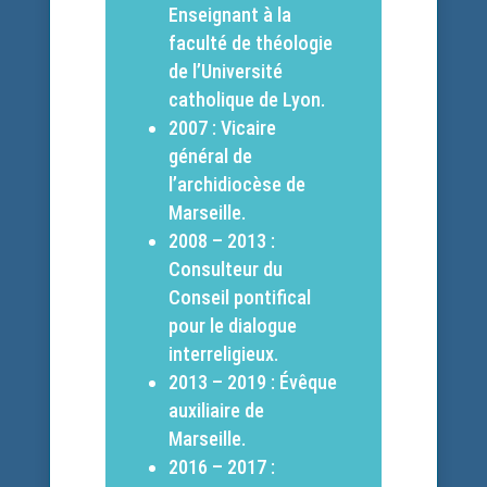
Enseignant à la
faculté de théologie
de l’Université
catholique de Lyon.
2007 : Vicaire
général de
l’archidiocèse de
Marseille.
2008 – 2013 :
Consulteur du
Conseil pontifical
pour le dialogue
interreligieux.
2013 – 2019 : Évêque
auxiliaire de
Marseille.
2016 – 2017 :