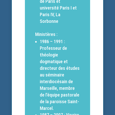
de Paris et
université Paris I et
Paris IV, La
Sorbonne
Ministères :
1986 – 1991 :
Professeur de
théologie
dogmatique et
directeur des études
au séminaire
interdiocésain de
Marseille, membre
de l’équipe pastorale
de la paroisse Saint-
Marcel.
1987 – 2007 : Vicaire