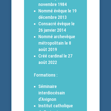
novembre 1984
Nommé évêque le 19
décembre 2013
Consacré évêque le
26 janvier 2014
Nommé archevêque
métropolitain le 8
août 2019
Créé cardinal le 27
août 2022
Formations :
Séminaire
interdiocésain
d’Avignon
Institut catholique