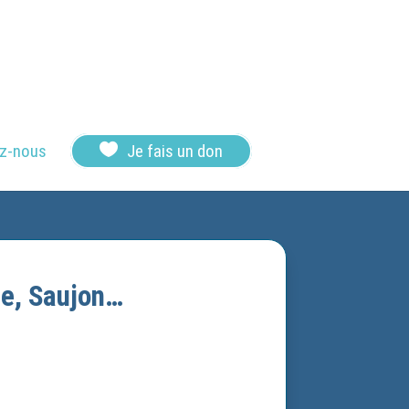

z-nous
Je fais un don
se, Saujon…