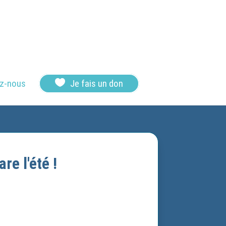

z-nous
Je fais un don
re l'été !