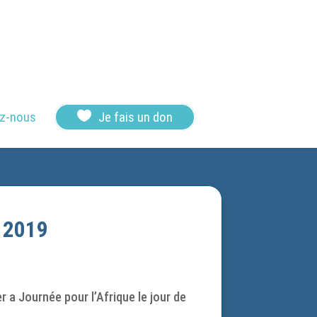

z-nous
Je fais un don
n 2019
a Journée pour l’Afrique le jour de