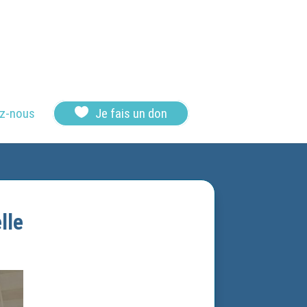

z-nous
Je fais un don
lle