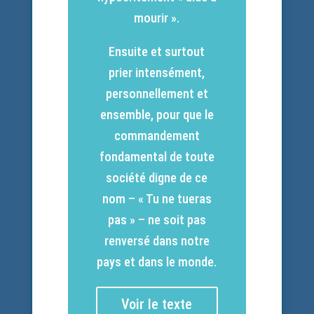
mourir ».
Ensuite et surtout
prier intensément,
personnellement et
ensemble, pour que le
commandement
fondamental de toute
société digne de ce
nom – « Tu ne tueras
pas » – ne soit pas
renversé dans notre
pays et dans le monde.
Voir le texte