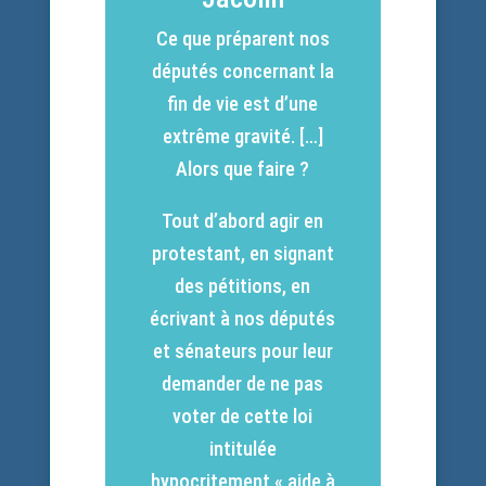
Ce que préparent nos
députés concernant la
fin de vie est d’une
extrême gravité. […]
Alors que faire ?
Tout d’abord agir en
protestant, en signant
des pétitions, en
écrivant à nos députés
et sénateurs pour leur
demander de ne pas
voter de cette loi
intitulée
hypocritement « aide à