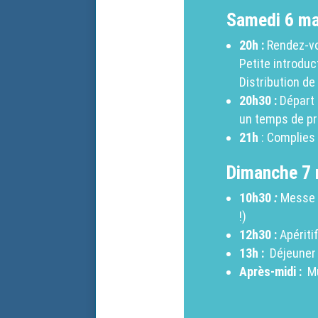
Samedi 6 ma
20h :
Rendez-vou
Petite introdu
Distribution d
20h30 :
Départ 
un temps de pri
21h
: Complies 
Dimanche 7 
10h30
:
Messe e
!)
12h30 :
Apériti
13h :
Déjeuner à
Après-midi :
Mu