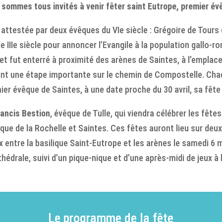
 sommes tous invités à venir fêter saint Eutrope, premier év
 attestée par deux évêques du VIe siècle : Grégoire de Tours
le IIIe siècle pour annoncer l’Evangile à la population gallo-
 et fut enterré à proximité des arènes de Saintes, à l’emplac
int une étape importante sur le chemin de Compostelle. Cha
er évêque de Saintes, à une date proche du 30 avril, sa fête 
ancis Bestion
, évêque de Tulle, qui viendra célébrer les fête
êque de la Rochelle et Saintes. Ces fêtes auront lieu sur deux
entre la basilique Saint-Eutrope et les arènes le samedi 6 m
thédrale, suivi d’un pique-nique et d’une après-midi de jeux à
Le programme de la fête