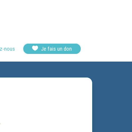

z-nous
Je fais un don