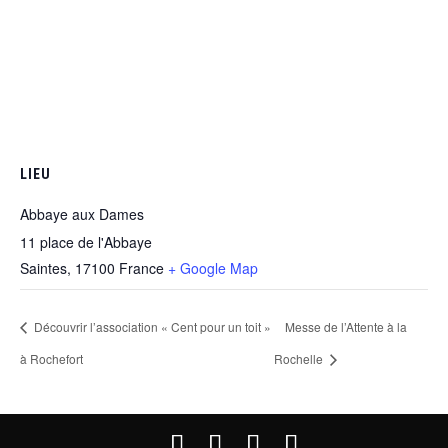
LIEU
Abbaye aux Dames
11 place de l'Abbaye
Saintes
,
17100
France
+ Google Map
Découvrir l’association « Cent pour un toit »
Messe de l’Attente à la
à Rochefort
Rochelle