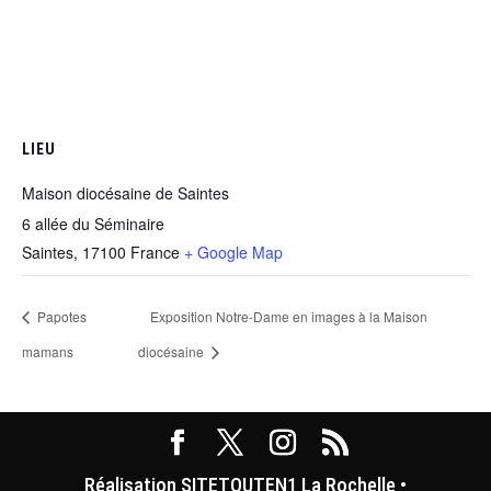
LIEU
Maison diocésaine de Saintes
6 allée du Séminaire
Saintes
,
17100
France
+ Google Map
Papotes
Exposition Notre-Dame en images à la Maison
mamans
diocésaine
Réalisation SITETOUTEN1 La Rochelle •