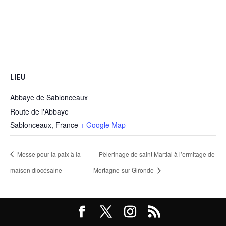
LIEU
Abbaye de Sablonceaux
Route de l'Abbaye
Sablonceaux
,
France
+ Google Map
Messe pour la paix à la
Pèlerinage de saint Martial à l’ermitage de
maison diocésaine
Mortagne-sur-Gironde