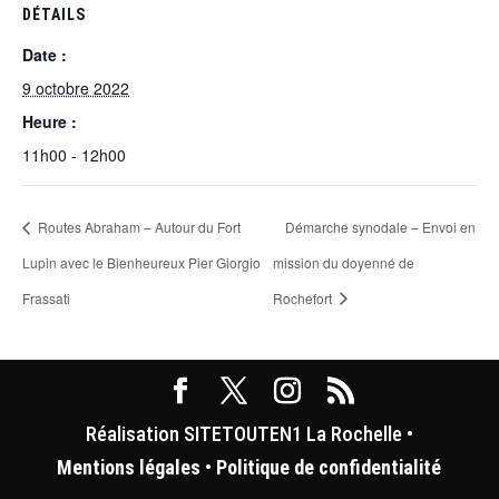
DÉTAILS
Date :
9 octobre 2022
Heure :
11h00 - 12h00
Routes Abraham – Autour du Fort
Démarche synodale – Envoi en
Lupin avec le Bienheureux Pier Giorgio
mission du doyenné de
Frassati
Rochefort
Réalisation SITETOUTEN1 La Rochelle •
Mentions légales
•
Politique de confidentialité