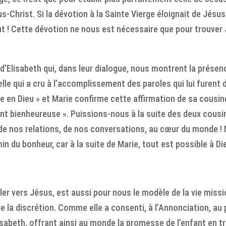
-Christ. Si la dévotion à la Sainte Vierge éloignait de Jésus-
faut ! Cette dévotion ne nous est nécessaire que pour trouver
d’Elisabeth qui, dans leur dialogue, nous montrent la présenc
elle qui a cru à l’accomplissement des paroles qui lui furent d
ce en Dieu » et Marie confirme cette affirmation de sa cousine
nt bienheureuse ». Puissions-nous à la suite des deux cousi
de nos relations, de nos conversations, au cœur du monde ! 
du bonheur, car à la suite de Marie, tout est possible à Di
ller vers Jésus, est aussi pour nous le modèle de la vie missio
de la discrétion. Comme elle a consenti, à l’Annonciation, au p
isabeth, offrant ainsi au monde la promesse de l’enfant en tr