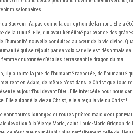
il nous offre sans cesse pour nous ouvrir le chemin vers lui,
venir missionnaires.
 du Sauveur n’a pas connu la corruption de la mort. Elle a ét
de la trinité. Elle, qui avait bénéficié par avance des grâces 
de l’humanité nouvelle conduites au cœur de la vie divine. Qua
humanité qui se réjouit par sa voix car elle est désormais sau
la femme couronnée d’étoiles terrassant le dragon du mal.
ion, il y a toute la joie de l’humanité rachetée, de l’humanité 
eurent en Adam, de même c’est dans le Christ que tous rece
résente aujourd’hui devant Dieu. Elle intercède pour nous 
e. Elle a donné la vie au Christ, elle a reçu la vie du Christ !
 que vont toutes louanges et toutes prières mais c’est par Ma
vraie dévotion à la Vierge Marie, saint Louis-Marie Grignon d
rge, ce n’est que pour établir plus parfaitement celle de Jésu