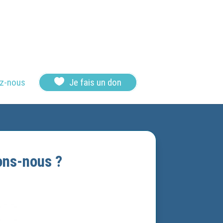

z-nous
Je fais un don
rons-nous ?