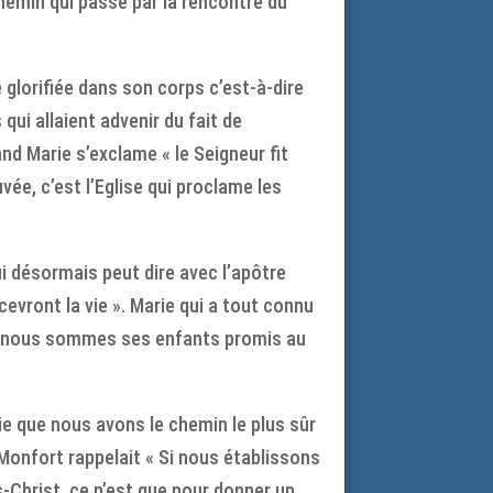
 chemin qui passe par la rencontre du
é glorifiée dans son corps c’est-à-dire
qui allaient advenir du fait de
nd Marie s’exclame « le Seigneur fit
vée, c’est l’Eglise qui proclame les
qui désormais peut dire avec l’apôtre
vront la vie ». Marie qui a tout connu
car nous sommes ses enfants promis au
rie que nous avons le chemin le plus sûr
e Monfort rappelait « Si nous établissons
s-Christ, ce n’est que pour donner un