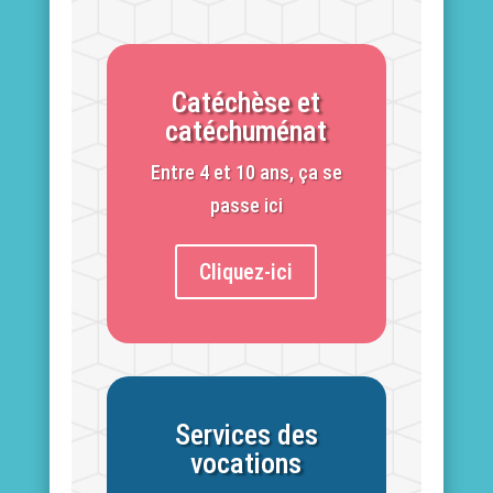
Catéchèse et
catéchuménat
Entre 4 et 10 ans, ça se
passe ici
Cliquez-ici
Services des
vocations