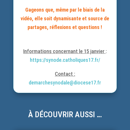
Gageons que, même par le biais de la
vidéo, elle soit dynamisante et source de
partages, réflexions et questions !
Informations concernant le 15 janvier
:
https://synode.catholiques17.fr/
Contact :
d
emarchesynodale@diocese17.fr
À DÉCOUVRIR AUSSI …