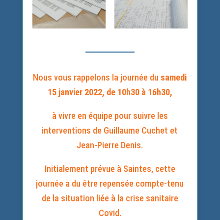
Nous vous rappelons la journée du
samedi
15 janvier 2022, de 10h30 à 16h30,
à vivre en équipe pour suivre les
interventions de Guillaume Cuchet et
Jean-Pierre Denis.
Initialement prévue à Saintes, cette
journée a du être repensée compte-tenu
de la situation liée à la crise sanitaire
Covid.