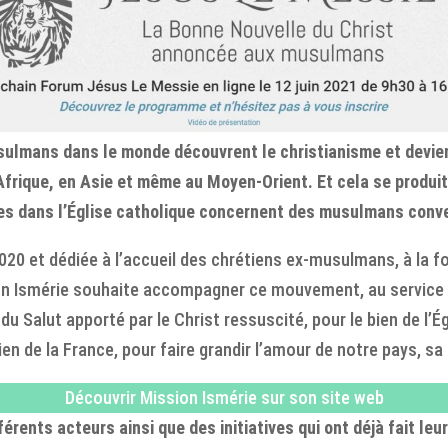
usulmans dans le monde découvrent le christianisme et devi
Afrique, en Asie et même au Moyen-Orient. Et cela se produ
es dans l’Église catholique concernent des musulmans conve
0 et dédiée à l’accueil des chrétiens ex-musulmans, à la fo
on Ismérie souhaite accompagner ce mouvement, au service d
 du Salut apporté par le Christ ressuscité, pour le bien de l’É
bien de la France, pour faire grandir l’amour de notre pays, sa
Découvrir Mission Ismérie sur son site web
érents acteurs ainsi que des initiatives qui ont déjà fait leu