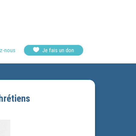

z-nous
Je fais un don
hrétiens