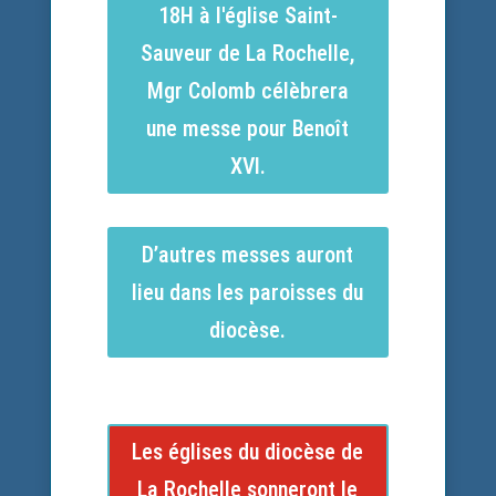
18H à l'église Saint-
Sauveur de La Rochelle,
Mgr Colomb célèbrera
une messe pour Benoît
XVI.
D’autres messes auront
lieu dans les paroisses du
diocèse.
Les églises du diocèse de
La Rochelle sonneront le