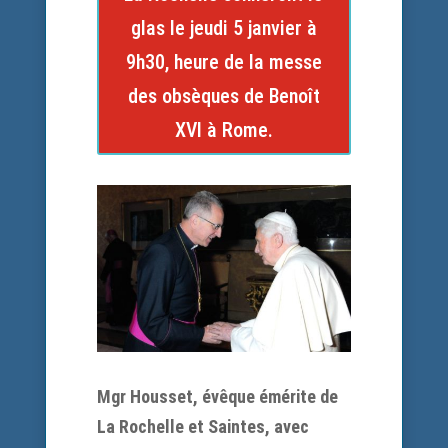
glas le jeudi 5 janvier à
9h30, heure de la messe
des obsèques de Benoît
XVI à Rome.
Mgr Housset, évêque émérite de
La Rochelle et Saintes, avec