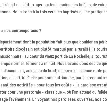
s, il s’agit de s’interroger sur les besoins des fidèles, de voi
sonne. Nous irons à la fois vers les baptisés qui ne pratiquen
s à nos contemporains ?
épartement dont la population fait plus que doubler en pério
e territoire diocésain est plutôt marqué par la ruralité, le tou
issionnaire : au cœur du vieux port de La Rochelle, si touris
temps normal, ferment à minuit. Nous avons donc décidé que l
u d’accueil et, au milieu du bruit, un havre de silence et de 
tion, elle attire à elle pour son patrimoine, par les rencontre
posant des activités « pour tous les goûts », la paroisse est 
er pour une pastorale « classique », où l’on attend du fidèle 
antage l’événement. En voyant nos paroisses ouvertes, nos 