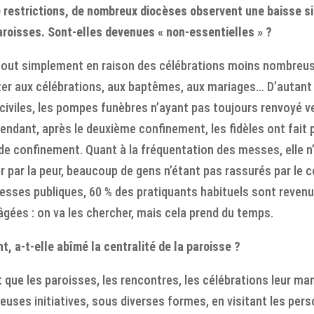
 restrictions, de nombreux diocèses observent une baisse sig
aroisses. Sont-elles devenues « non-essentielles » ?
l, tout simplement en raison des célébrations moins nombreu
er aux célébrations, aux baptêmes, aux mariages… D’autant 
civiles, les pompes funèbres n’ayant pas toujours renvoyé ver
endant, après le deuxième confinement, les fidèles ont fait 
 de confinement. Quant à la fréquentation des messes, elle 
er par la peur, beaucoup de gens n’étant pas rassurés par le 
messes publiques, 60 % des pratiquants habituels sont revenu
âgées : on va les chercher, mais cela prend du temps.
t, a-t-elle abîmé la centralité de la paroisse ?
 que les paroisses, les rencontres, les célébrations leur m
euses initiatives, sous diverses formes, en visitant les pe