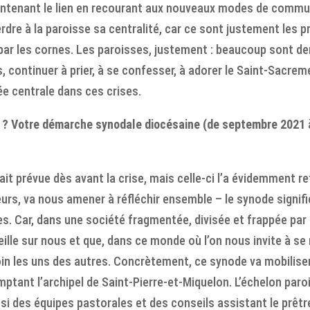
intenant le lien en recourant aux nouveaux modes de commun
erdre à la paroisse sa centralité, car ce sont justement les pr
 par les cornes. Les paroisses, justement : beaucoup sont de
s, continuer à prier, à se confesser, à adorer le Saint-Sacr
ée centrale dans ces crises.
re ? Votre démarche synodale diocésaine (de septembre 2021 
ait prévue dès avant la crise, mais celle-ci l’a évidemment
eurs, va nous amener à réfléchir ensemble – le synode signif
es. Car, dans une société fragmentée, divisée et frappée par 
eille sur nous et que, dans ce monde où l’on nous invite à se 
in les uns des autres. Concrètement, ce synode va mobilise
ptant l’archipel de Saint-Pierre-et-Miquelon. L’échelon paro
si des équipes pastorales et des conseils assistant le prêtre