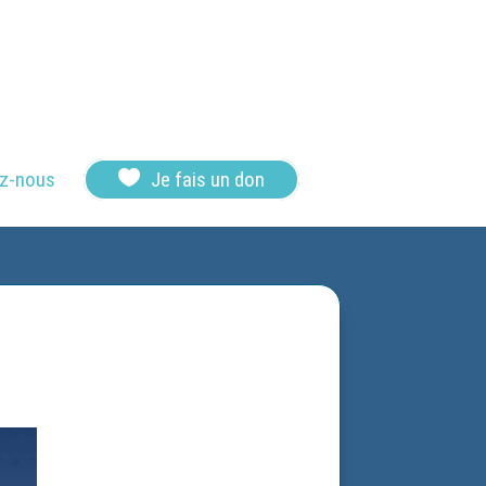

z-nous
Je fais un don