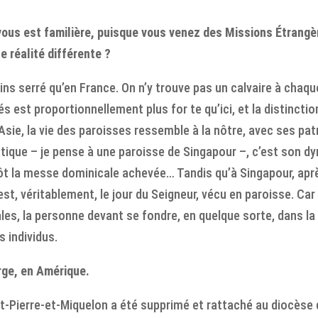
ous est familière, puisque vous venez des Missions Étrangère
e réalité différente ?
oins serré qu’en France. On n’y trouve pas un calvaire à chaq
sés est proportionnellement plus for te qu’ici, et la distinct
n Asie, la vie des paroisses ressemble à la nôtre, avec ses 
atique – je pense à une paroisse de Singapour –, c’est son d
itôt la messe dominicale achevée… Tandis qu’à Singapour, apr
est, véritablement, le jour du Seigneur, vécu en paroisse. Ca
s, la personne devant se fondre, en quelque sorte, dans la
 individus.
rge, en Amérique.
int-Pierre-et-Miquelon a été supprimé et rattaché au diocèse