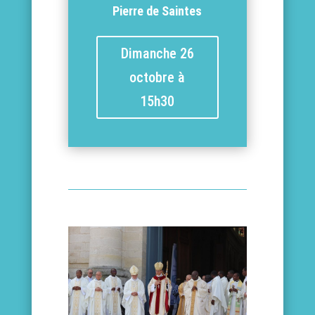
Pierre
de Saintes
Dimanche 26
octobre à
15h30