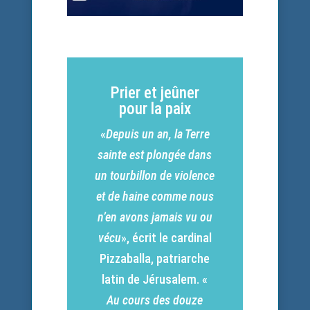
Prier et jeûner
pour la paix
«
Depuis un an, la Terre
sainte est plongée dans
un tourbillon de violence
et de haine comme nous
n’en avons jamais vu ou
vécu
», écrit le cardinal
Pizzaballa, patriarche
latin de Jérusalem. «
Au cours des douze