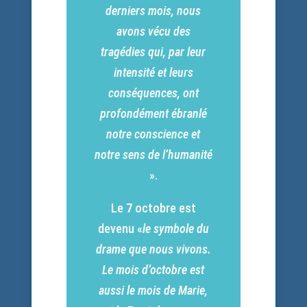
derniers mois, nous
avons vécu des
tragédies qui, par leur
intensité et leurs
conséquences, ont
profondément ébranlé
notre conscience et
notre sens de l’humanité
».
Le 7 octobre est
devenu «
le symbole du
drame que nous vivons.
Le mois d’octobre est
aussi le mois de Marie,