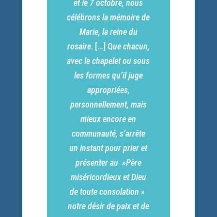
et le 7 octobre, nous
célébrons la mémoire de
Marie, la reine du
rosaire
. […] Q
ue chacun,
avec le chapelet ou sous
les formes qu’il juge
appropriées,
personnellement, mais
mieux encore en
communauté, s’arrête
un instant pour prier et
présenter au »Père
miséricordieux et Dieu
de toute consolation »
notre désir de paix et de