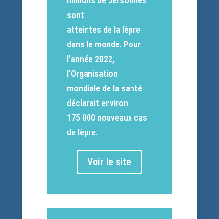
millions de personnes
sont
atteintes de la lèpre
dans le monde. Pour
l’année 2022,
l’Organisation
mondiale de la santé
déclarait environ
175 000 nouveaux cas
de lèpre.
Voir le site