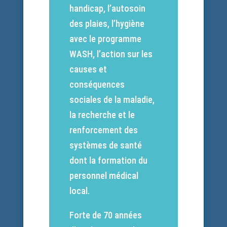
handicap, l’autosoin
des plaies, l’hygiène
avec le programme
WASH, l’action sur les
causes et
conséquences
sociales de la maladie,
la recherche et le
renforcement des
systèmes de santé
dont la formation du
personnel médical
local.
Forte de 70 années