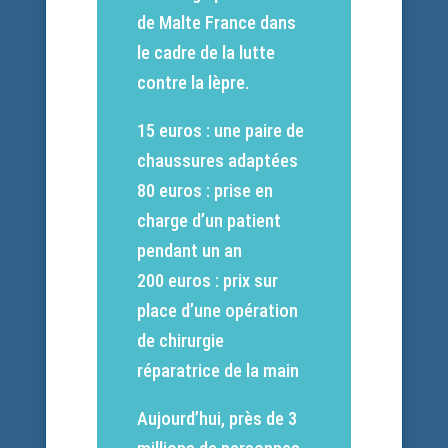
de Malte France dans
le cadre de la lutte
contre la lèpre.
15 euros : une paire de
chaussures adaptées
80 euros : prise en
charge d’un patient
pendant un an
200 euros : prix sur
place d’une opération
de chirurgie
réparatrice de la main
Aujourd’hui, près de 3