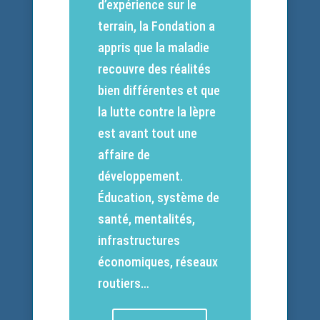
d’expérience sur le
terrain, la Fondation a
appris que la maladie
recouvre des réalités
bien différentes et que
la lutte contre la lèpre
est avant tout une
affaire de
développement.
Éducation, système de
santé, mentalités,
infrastructures
économiques, réseaux
routiers…