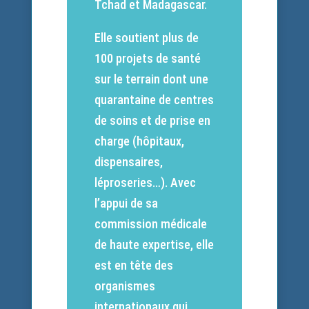
Tchad et Madagascar.
Elle soutient plus de
100 projets de santé
sur le terrain dont une
quarantaine de centres
de soins et de prise en
charge (hôpitaux,
dispensaires,
léproseries…). Avec
l’appui de sa
commission médicale
de haute expertise, elle
est en tête des
organismes
internationaux qui