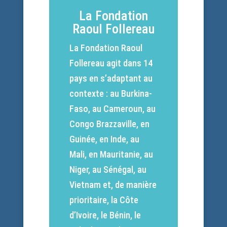
La Fondation
Raoul Follereau
La Fondation Raoul
Follereau agit dans 14
pays en s’adaptant au
contexte : au Burkina-
Faso, au Cameroun, au
Congo Brazzaville, en
Guinée, en Inde, au
Mali, en Mauritanie, au
Niger, au Sénégal, au
Vietnam et, de manière
prioritaire, la Côte
d’Ivoire, le Bénin, le