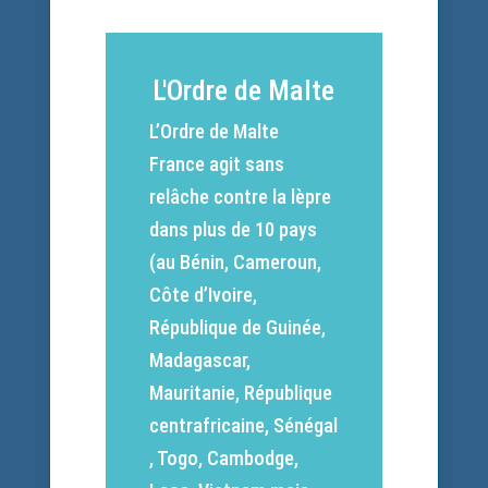
L'Ordre de Malte
L’Ordre de Malte
France agit sans
relâche contre la lèpre
dans plus de 10 pays
(au Bénin, Cameroun,
Côte d’Ivoire,
République de Guinée,
Madagascar,
Mauritanie, République
centrafricaine, Sénégal
, Togo, Cambodge,