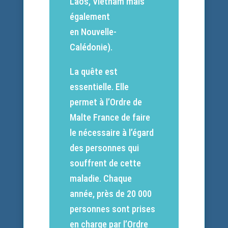
Laos, Vietnam mais
également
en Nouvelle-
Calédonie).
La quête est
essentielle. Elle
permet à l’Ordre de
Malte France de faire
le nécessaire à l’égard
des personnes qui
souffrent de cette
maladie. Chaque
année, près de 20 000
personnes sont prises
en charge par l’Ordre