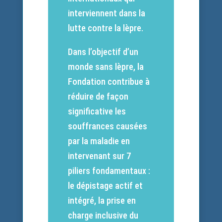
interviennent dans la
lutte contre la lèpre.
Dans l’objectif d’un
monde sans lèpre, la
Fondation contribue à
réduire de façon
significative les
souffrances causées
par la maladie en
intervenant sur 7
piliers fondamentaux :
le dépistage actif et
intégré, la prise en
charge inclusive du