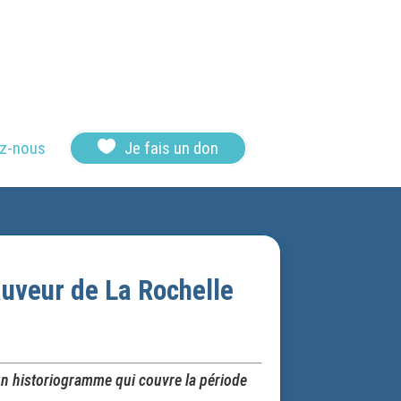

z-nous
Je fais un don
auveur de La Rochelle
’un historiogramme qui couvre la période